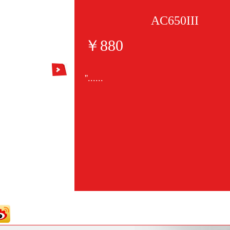
AC650III
￥880
''......