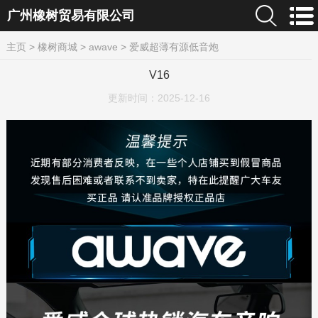
广州橡树贸易有限公司
主页
>
橡树商城
>
awave
>
爱威超薄有源低音炮
V16
更新时间：
2025-12-16