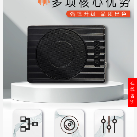
在
线
咨
询