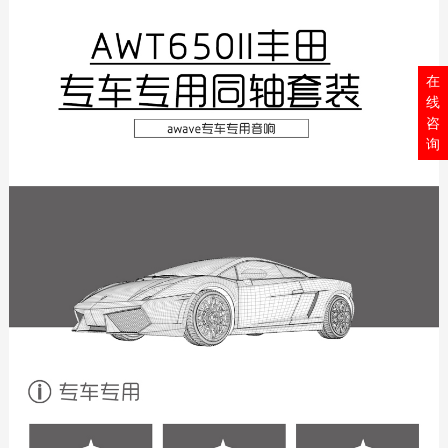
在
线
咨
询