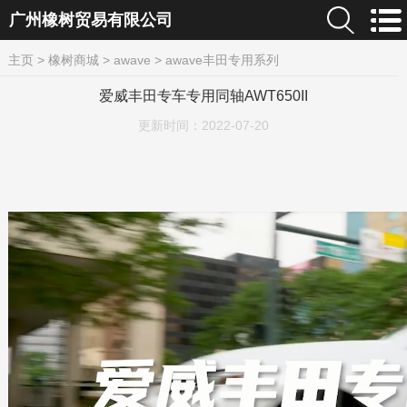
广州橡树贸易有限公司
主页
>
橡树商城
>
awave
>
awave丰田专用系列
爱威丰田专车专用同轴AWT650II
更新时间：
2022-07-20