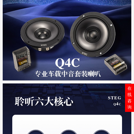
在
线
咨
询