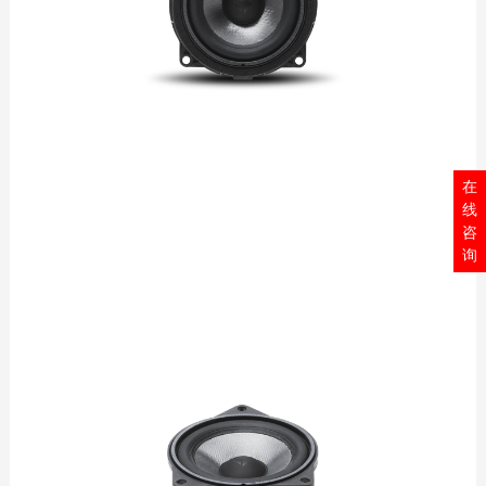
在
线
咨
询