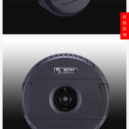
在
线
咨
询