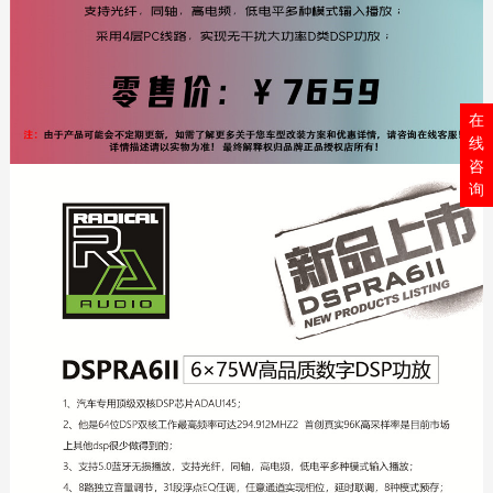
在
线
咨
询